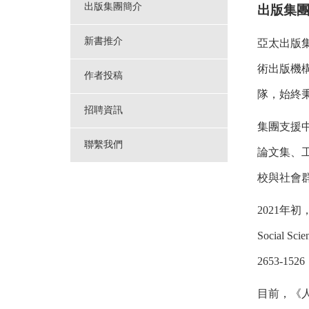
出版集團簡介
出版集
新書推介
亞太出版
術出版機
作者投稿
隊，始終
招聘資訊
集團支援
聯繫我們
論文集、
校與社會
2021
年初
Social Scie
2653-1526
目前，《