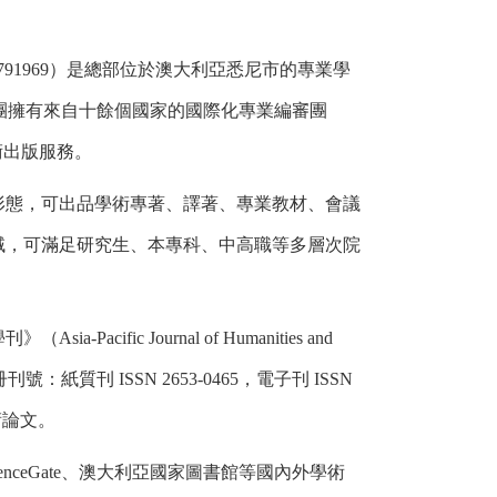
791969
）是總部位於澳大利亞悉尼市的專業學
團擁有來自十餘個國家的國際化專業編審團
術出版服務。
形態，可出品學術專著、譯著、專業教材、會議
域，可滿足研究生、本專科、中高職等多層次院
學刊》（
Asia-Pacific Journal of Humanities and
冊刊號：紙質刊
ISSN 2653-0465
，電子刊
ISSN
術論文。
enceGate
、澳大利亞國家圖書館等國內外學術