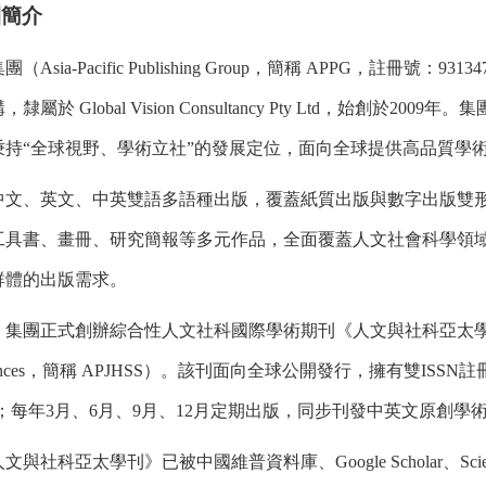
團簡介
集團（
Asia-Pacific Publishing Group
，簡稱
APPG
，註冊號：
93134
構，隸屬於
Global Vision Consultancy Pty Ltd
，始創於
2009
年。集
秉持“全球視野、學術立社”的發展定位，面向全球提供高品質學
中文、英文、中英雙語多語種出版，覆蓋紙質出版與數字出版雙
工具書、畫冊、研究簡報等多元作品，全面覆蓋人文社會科學領
群體的出版需求。
，集團正式創辦綜合性人文社科國際學術期刊《人文與社科亞太
nces
，簡稱
APJHSS
）。該刊面向全球公開發行，擁有雙
ISSN
註
；每年
3
月、
6
月、
9
月、
12
月定期出版，同步刊發中英文原創學
人文與社科亞太學刊》已被中國維普資料庫、
Google Scholar
、
Sci