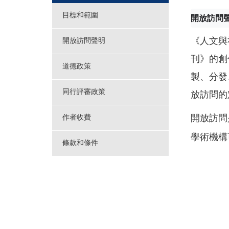
目標和範圍
開放訪問
《人文與
開放訪問聲明
刊》的創
道德政策
製、分發
同行評審政策
放訪問的
開放訪問
作者收費
學術機構
條款和條件