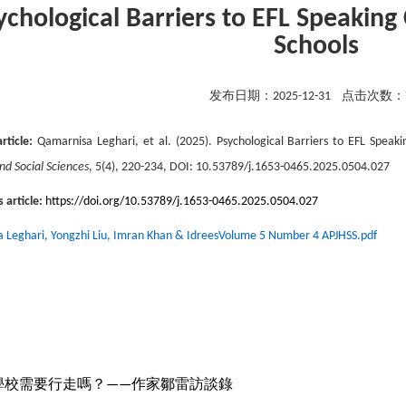
ychological Barriers to EFL Speaking
Schools
发布日期：
2025-12-31
点击次数：
article:
Qamarnisa Leghari
, et al
. (202
5
).
Psychological Barriers to EFL Speaki
d Social Sciences
,
5
(
4
),
220
-
234
, DOI: 10.53789/j.1653-0465.202
5
.0
5
0
4
.0
27
s article:
https://doi.org/10.53789/j.1653-0465.2025.0504.027
 Leghari, Yongzhi Liu, Imran Khan & IdreesVolume 5 Number 4 APJHSS.pdf
學校需要行走嗎？——作家鄒雷訪談錄